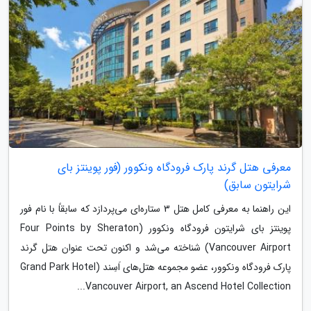
معرفی هتل گرند پارک فرودگاه ونکوور (فور پوینتز بای
شرایتون سابق)
این راهنما به معرفی کامل هتل 3 ستاره‌ای می‌پردازد که سابقاً با نام فور
پوینتز بای شرایتون فرودگاه ونکوور (Four Points by Sheraton
Vancouver Airport) شناخته می‌شد و اکنون تحت عنوان هتل گرند
پارک فرودگاه ونکوور، عضو مجموعه هتل‌های اَسِند (Grand Park Hotel
Vancouver Airport, an Ascend Hotel Collection...