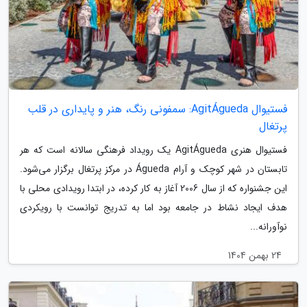
فستیوال AgitÁgueda: سمفونی رنگ، هنر و پایداری در قلب
پرتغال
فستیوال هنری AgitÁgueda یک رویداد فرهنگی سالانه است که هر
تابستان در شهر کوچک و آرام Águeda در مرکز پرتغال برگزار می‌شود.
این جشنواره که از سال 2006 آغاز به کار کرده، در ابتدا رویدادی محلی با
هدف ایجاد نشاط در جامعه بود اما به تدریج توانست با رویکردی
نوآورانه...
24 بهمن 1404