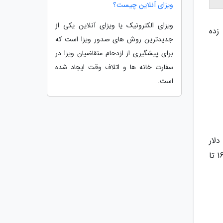
ویزای آنلاین چیست؟
ویزای الکترونیک یا ویزای آنلاین یکی از
 بیشتر تخمین زده
جدیدترین روش های صدور ویزا است که
برای پیشگیری از ازدحام متقاضیان ویزا در
سفارت خانه ها و اتلاف وقت ایجاد شده
است.
شارژ ماهیانه (Aidat): این هزینه بسیار متغیر است. در مجتمع‌های معمولی بین 25 تا 70 دلار در حومه و 55 تا 130 دلار
در مرکز شهر است. در مجتمع‌های لوکس با امکانات کامل (استخر، باشگاه، نگهبانی 24 ساعته) این مبلغ می‌تواند به 162 تا