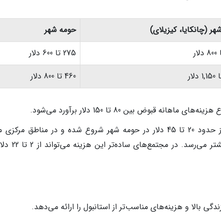
هر (چانکایا، کیزیلای)
حومه شهر
275 تا 600 دلار
460 تا 800 دلار
شارژ ماهیانه (Aidat): هزینه شارژ در آنکارا از حدود 20 تا 45 دلار در حومه شهر شروع شده و در مناطق مرک
چانکایا به طور متوسط به 40 تا 60 دلار یا بیشتر می‌رسد
دگی بالا و هزینه‌های مناسب‌تر از استانبول را ارائه می‌دهد.