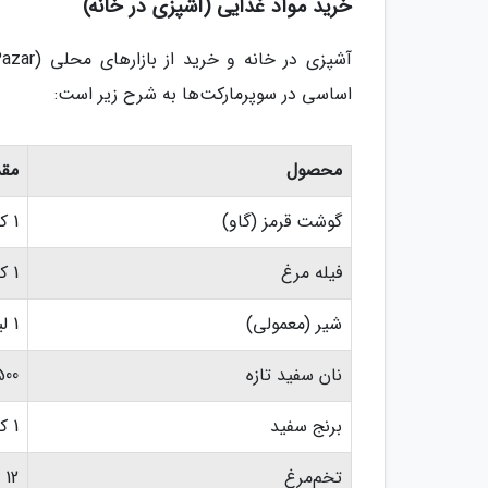
خرید مواد غذایی (آشپزی در خانه)
اساسی در سوپرمارکت‌ها به شرح زیر است:
محصول
مقد
گوشت قرمز (گاو)
1 کیلوگرم
فیله مرغ
1 کیلوگرم
شیر (معمولی)
1 لیتر
نان سفید تازه
500 گر
برنج سفید
1 کیلوگرم
تخم‌مرغ
12 عدد