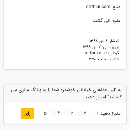
منبع: sethlui.com
منبع: الی گشت
انتشار:
6 مهر 1398
بروزرسانی:
7 مهر 1399
گردآورنده:
indiaro.ir
شناسه مطلب: 370
به "این غذاهای خیابانی خوشمزه شما را به پنانگ مالزی می
کشانند" امتیاز دهید
امتیاز دهید:
1
2
3
4
5
رای