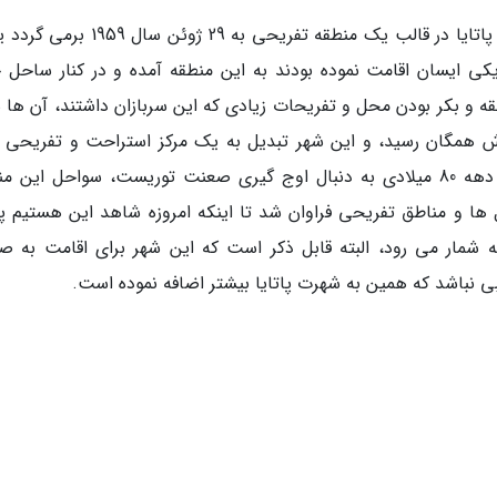
طبق اظهار نظراتی که شده است تاریخ شکل گیری پاتایا در قالب یک منطقه تفریحی به 29 ژ
یکی ایسان اقامت نموده بودند به این منطقه آمده و در کنار ساحل خ
طقه و بکر بودن محل و تفریحات زیادی که این سربازان داشتند، آن ها 
ش همگان رسید، و این شهر تبدیل به یک مرکز استراحت و تفریحی ب
سربازان خسته از جنگ آمریکایی شد تا اینکه در دهه 80 میلادی به دنبال اوج گیری صعنت توریست، سواحل این
ها و مناطق تفریحی فراوان شد تا اینکه امروزه شاهد این هستیم پات
ه شمار می رود، البته قابل ذکر است که این شهر برای اقامت به ص
 نباشد که همین به شهرت پاتایا بیشتر اضافه نموده است.