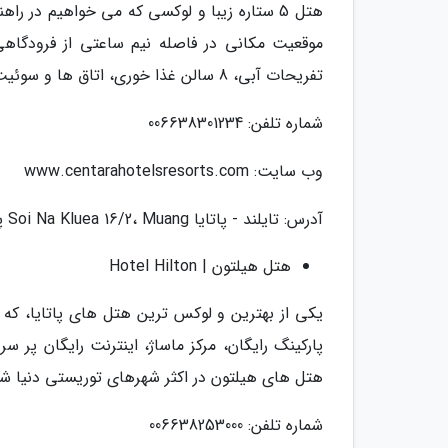
هتل 5 ستاره زیبا و لوکسی که می خواهیم در ر
تفریحات آبی، 8 سالن غذا خوری، اتاق ها و سوئیت های رو به اقیانوس از جمله امکاناتی هستند که در این هتل وجود دارد.
شماره تلفن: 006638301234
وب سایت: www.centarahotelsresorts.com
آدرس: تایلند - پاتایا Soi Na Kluea 16/2، Muang پاتایا، Amphoe Bang Lamung، Chang Wat Chon Buri 20150، Thailand
هتل هیلتون | Hotel Hilton
یکی از بهترین و لوکس ترین هتل های پاتایا، که
پارکینگ رایگان، مرکز ماساژ، اینترنت رایگان پر س
هتل های هیلتون در اکثر شهرهای توریستی دنیا شعبه
شماره تلفن: 006638253000