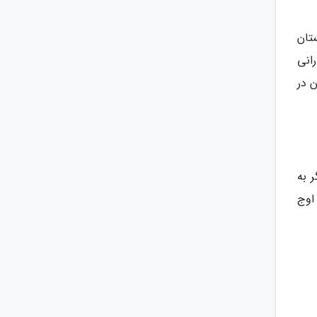
تان
انی
ن در
 به
اوج