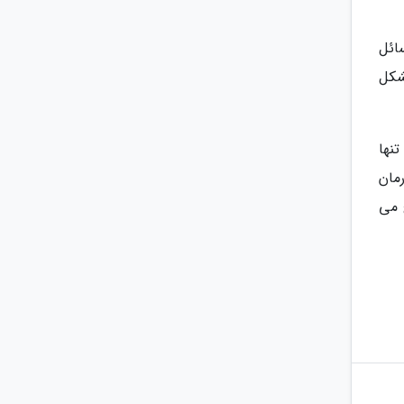
ائل
شکل
نها
مان
 می