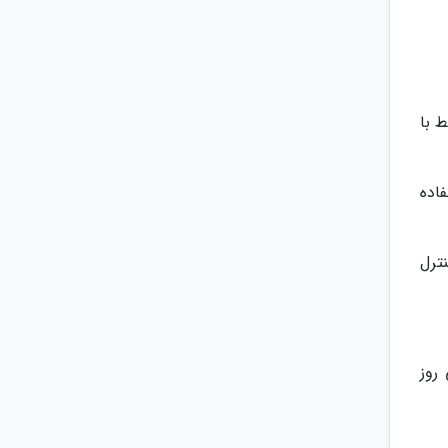
تبط با
اده
ترل
روز