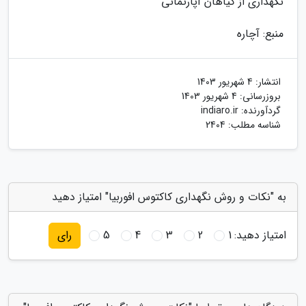
نگهداری از گیاهان آپارتمانی
منبع: آچاره
انتشار:
4 شهریور 1403
بروزرسانی:
4 شهریور 1403
گردآورنده:
indiaro.ir
شناسه مطلب: 2404
به "نکات و روش نگهداری کاکتوس افوربیا" امتیاز دهید
امتیاز دهید:
1
2
3
4
5
رای