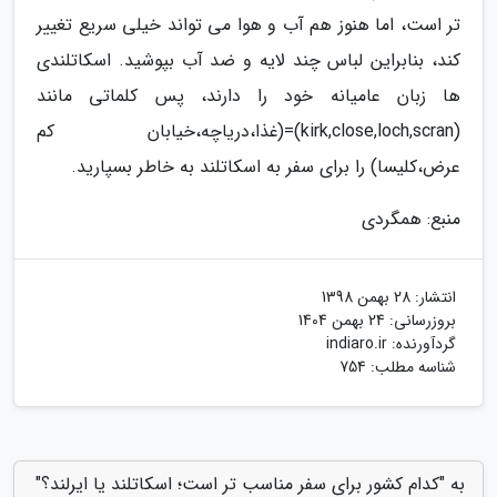
تر است، اما هنوز هم آب و هوا می تواند خیلی سریع تغییر
کند، بنابراین لباس چند لایه و ضد آب بپوشید. اسکاتلندی
ها زبان عامیانه خود را دارند، پس کلماتی مانند
(kirk,close,loch,scran)=(غذا،دریاچه،خیابان کم
عرض،کلیسا) را برای سفر به اسکاتلند به خاطر بسپارید.
منبع: همگردی
انتشار:
28 بهمن 1398
بروزرسانی:
24 بهمن 1404
گردآورنده:
indiaro.ir
شناسه مطلب: 754
به "کدام کشور برای سفر مناسب تر است؛ اسکاتلند یا ایرلند؟"