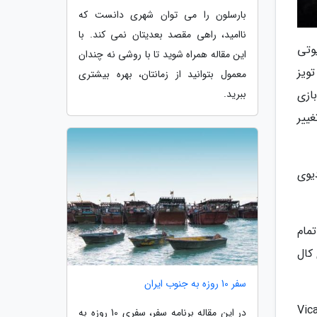
بارسلون را می توان شهری دانست که
ناامید، راهی مقصد بعدیتان نمی کند. با
وتی
این مقاله همراه شوید تا با روشی نه چندان
ویز
معمول بتوانید از زمانتان، بهره بیشتری
ببرید.
ازی
ییر
یوی
مام
کال
سفر 10 روزه به جنوب ایران
 استودیوهای معروف و قدیمی خود به نام Vicarious
در این مقاله برنامه سفر، سفری 10 روزه به