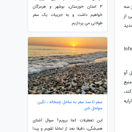
ز سه
3 استان خوزستان، بوشهر و هرمزگان
خواهیم داشت و به جزییات یک سفر
یکوت 4 را به عنوان یکی از
طولانی می پردازیم.
دید
کار می نمایند؛ Infinity Ward،
ل آو
نبع
ند،
ش های مختلف آن بزند یا نهایتا فقط یک بازی چند نفره و بدون بخش داستانی، مثل بلک آپس 4 ارایه
صفر تا صد سفر به ساحل چمخاله ، نگین
سواحل خزر
این تعطیلات کجا برویم؟ سوال آشنای
همیشگی، دقیقا بعد از تماشا تقویم و پیدا