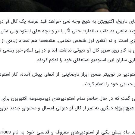
ای تاریخ، اکتیویژن به هیچ وجه نمی خواهد قید عرضه یک کال آو دی
ند ماهی به عقب بیاندازد؛ حتی اگر با بر و بچه های استودیویی مثل ت
 است و نه اکشن اول شخص نظامی. مشخصا هم تعداد زیادی از ب
به کار روی سری کال آو دیوتی نداشته اند و در پی اعلام خبر رسمی تغ
ازی سازان این استودیو استعفای خود را اعلام کردند.
یو در توییتر ضمن ابراز نارضایتی از اتفاق پیش آمده، کار استود
فت که در حال حاضر تمام استودیوهای زیرمجموعه اکتیویژن برای ت
هیچ پروژه دیگری به غیر از کال آو دیوتی امسال و محتوای جدید برای 
این خبر در حالی منتشر می گردد که اکتیویژن چند ماه پیش یکی از